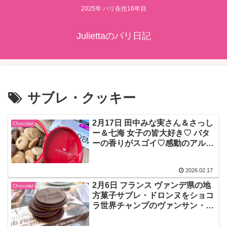
2025年 パリ在住16年目
Juliettaのパリ日記
サブレ・クッキー
2月17日 田中みな実さん＆さっし
Chocolat
ー＆七海 女子の皆大好き♡ バタ
ーの香りがスゴイ♡感動のアルバ
ンギルメさんのクッキー♡
2026.02.17
2月6日 フランス ヴァンデ県の地
Chocolat
方菓子サブレ・ドロンヌをショコ
ラ世界チャンプのヴァンサン・ヴ
ァレが作るとこうなります♡