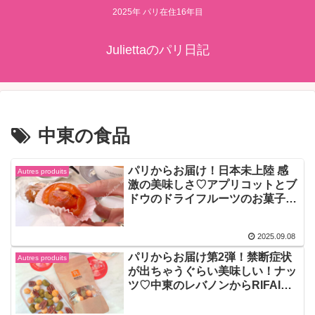
2025年 パリ在住16年目
Juliettaのパリ日記
中東の食品
パリからお届け！日本未上陸 感
Autres produits
激の美味しさ♡アプリコットとブ
ドウのドライフルーツのお菓子♡
レバノンのRIFAIリファイ
2025.09.08
パリからお届け第2弾！禁断症状
Autres produits
が出ちゃうぐらい美味しい！ナッ
ツ♡中東のレバノンからRIFAIリ
ファイの推しワサビ味